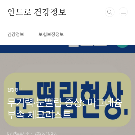
본문 바로가기
안드로 건강정보
건강정보
보험보장정보
건강정보
무기력·눈떨림 증상: 마그네슘
부족 체크리스트
by 안드로사주
2025. 11. 20.