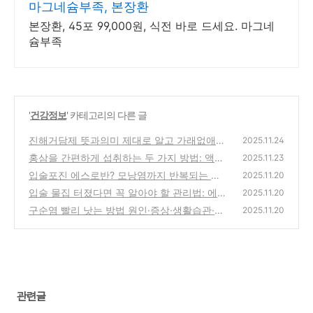
마그네슘부족, 본장환
본장환, 45포 99,000원, 식전 바로 드세요. 마그네
슘부족
'
건강정보
' 카테고리의 다른 글
진해거담제 뜻과의미 제대로 알고 가래없애는
2025.11.24
방법까지 정리
홍삼을 간편하게 섭취하는 두 가지 방법: 액상
(0)
2025.11.23
형 vs 진고형 비교
입술포진 에스로반? 모낭염까지 반복되는 분
(0)
2025.11.20
들을 위한 필독정보
입술 물집 터졌다면 꼭 알아야 할 관리법: 에스
(1)
2025.11.20
로반 사용법부터 영양제까지
구순염 빨리 낫는 방법 원인·증상·생활습관·연
(0)
2025.11.20
고 사용법
(0)
관련글