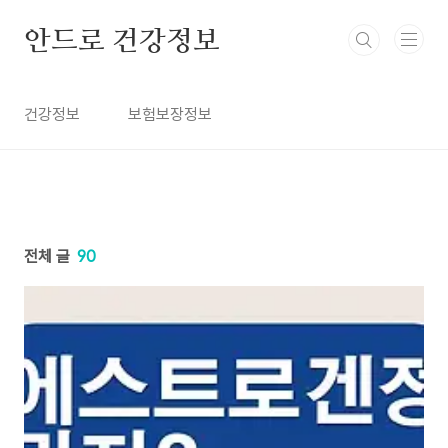
본문 바로가기
안드로 건강정보
건강정보
보험보장정보
전체 글
90