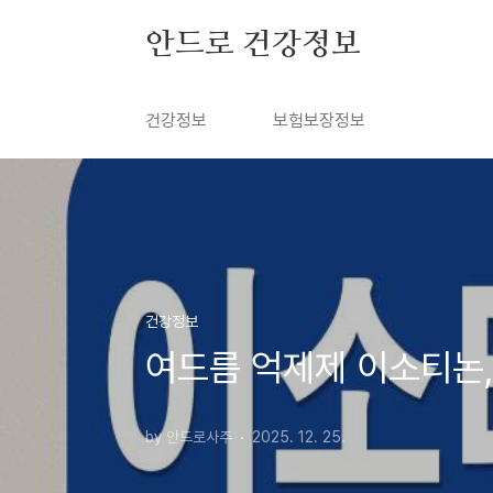
본문 바로가기
안드로 건강정보
건강정보
보험보장정보
건강정보
여드름 억제제 이소티논
by 안드로사주
2025. 12. 25.