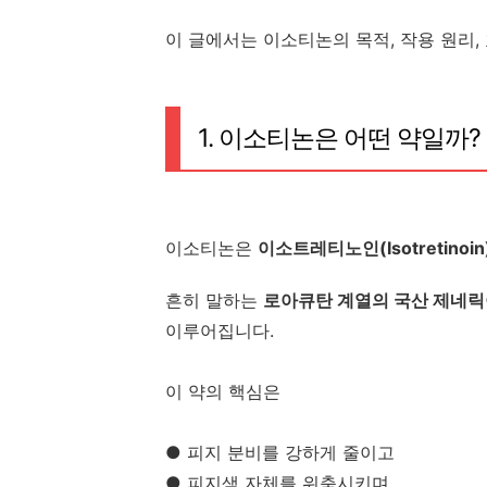
이 글에서는 이소티논의 목적, 작용 원리,
이소티논 술 이소티논 효과 이소티논 처
1. 이소티논은 어떤 약일까?
임산부철분제 훼마틴 훼마틴에이시럽 철
이소티논은
이소트레티노인(Isotretinoin
흔히 말하는
로아큐탄 계열의 국산 제네릭
이루어집니다.
이 약의 핵심은
● 피지 분비를 강하게 줄이고
● 피지샘 자체를 위축시키며