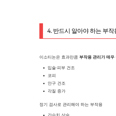
폴리토린파염제,가격,
4. 반드시 알아야 하는 부작
이소티논 술 이소티논 효과 이소티논 처
이소티논은 효과만큼
부작용 관리가 매우
입술·피부 건조
코피
안구 건조
각질 증가
정기 검사로 관리해야 하는 부작용
간수치 상승