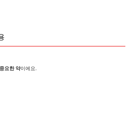
용
방 이소티논 여드름 억제제 의 올바른 관리방법
 중요한 약
이에요.