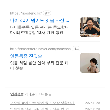
https://ripodenq.kr/
광고
나이 60이 넘어도 잇몸 자신 있
습니다!
나이들수록 잇몸 관리는 중요합니
다. 리포덴큐정 13차 완판 행진
http://smartstore.naver.com/samchon
광고
잇몸통증 잔칫솔
잇몸 혀밑 볼안 연약 부위 전문 케
어 칫솔
'
건강정보
' 카테고리의 다른 글
구순염 빨리 낫는 방법 원인·증상·생활습관·연
2025.11.20
고 사용법
입속염증,냄새, 구내염 빨리 낫는 법
(0)
2025.11.20
(0)