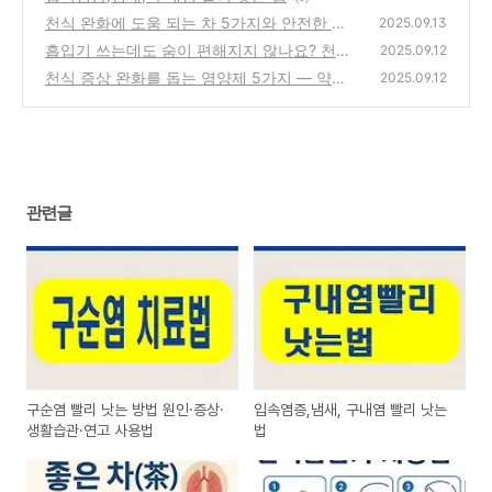
천식 완화에 도움 되는 차 5가지와 안전한 민
2025.09.13
간요법 가이드
흡입기 쓰는데도 숨이 편해지지 않나요? 천식
(0)
2025.09.12
흡입기 제대로 쓰는 법
천식 증상 완화를 돕는 영양제 5가지 — 약만
(0)
2025.09.12
으론 부족할 때
(1)
관련글
구순염 빨리 낫는 방법 원인·증상·
입속염증,냄새, 구내염 빨리 낫는
생활습관·연고 사용법
법