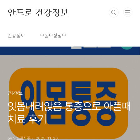
본문 바로가기
안드로 건강정보
건강정보
보험보장정보
건강정보
잇몸내려앉음 통증으로 아플때
치료 후기
by 안드로사주
2025. 11. 20.