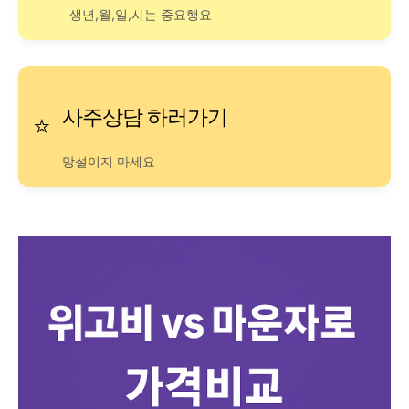
생년,월,일,시는 중요행요
사주상담 하러가기
⭐
망설이지 마세요