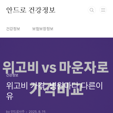
본문 바로가기
안드로 건강정보
건강정보
보험보장정보
건강정보
위고비 가격 ,병원마다 다른이
유
by 안드로사주
2025. 8. 19.