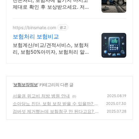
전손처리, 보험사에 맡기지 마시고
제대로 확인 후 보상받으세요. 저
희는 2012년부터 여러분과 함께
해온 전손처리 전문 네이버 카페입
니다.
https://binsmate.com
광고
보험처리 보험비교
보험계산/비교/견적서비스, 보험처
리, 보험50%아끼자, 보험처리 알
뜰살뜰 가성비 보험 찾기, 보험 가
입의 시작은 내보험료계산이 먼저!
'
보험보장정보
' 카테고리의 다른 글
서울권 위고비 처방 병원 안내
2025.08.19
(0)
소아당뇨 진단, 보험 보장 받을 수 있을까? 알
2025.07.30
아두면 도움되는 핵심 정보
검버섯 제거했는데 보험청구 안 된다고요? —
(2)
2025.07.28
대부분이 모르는 의료비 기준
(5)