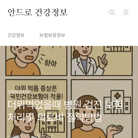
본문 바로가기
안드로 건강정보
건강정보
보험보장정보
보험보장정보
더위먹었을때 병원 검진 보험
처리및 의료비 절약방법
by 안드로사주
2025. 8. 1.